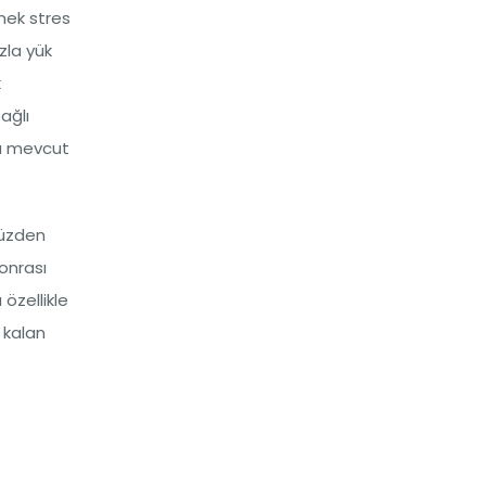
mek stres
zla yük
k
ağlı
a mevcut
 yüzden
sonrası
özellikle
 kalan