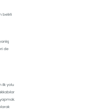
belirli
yanlış
ri de
ilk yolu
kkabılar
r yapmak.
olarak