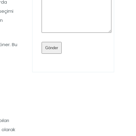
rda
seçimi
ın
öner. Bu
ıları
 olarak