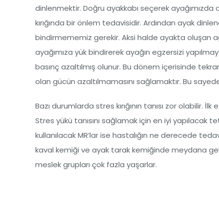
dinlenmektir. Doğru ayakkabı seçerek ayağımızda o
kırığında bir önlem tedavisidir. Ardından ayak dinlen
bindirmememiz gerekir. Aksi halde ayakta oluşan ağr
ayağımıza yük bindirerek ayağın egzersizi yapılmaya 
basınç azaltılmış olunur. Bu dönem içerisinde tekr
olan gücün azaltılmamasını sağlamaktır. Bu sayede
Bazı durumlarda stres kırığının tanısı zor olabilir. İl
Stres yükü tanısını sağlamak için en iyi yapılacak tetk
kullanılacak MR’lar ise hastalığın ne derecede tedavi
kaval kemiği ve ayak tarak kemiğinde meydana gelir.
meslek grupları çok fazla yaşarlar.