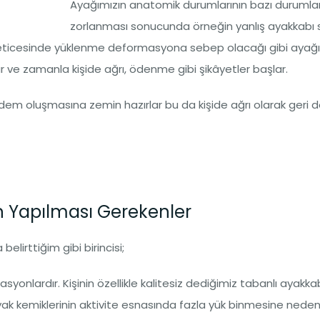
Ayağımızın anatomik durumlarının bazı durumla
zorlanması sonucunda örneğin yanlış ayakkabı 
i neticesinde yüklenme deformasyona sebep olacağı gibi ayağ
ve zamanla kişide ağrı, ödenme gibi şikâyetler başlar.
em oluşmasına zemin hazırlar bu da kişide ağrı olarak geri d
in Yapılması Gerekenler
irttiğim gibi birincisi;
onlardır. Kişinin özellikle kalitesiz dediğimiz tabanlı ayakkab
yak kemiklerinin aktivite esnasında fazla yük binmesine neden