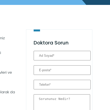
miz
Doktora Sorun
i
vleri ve
olarak da