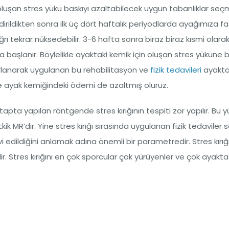
luşan stres yükü baskıyı azaltabilecek uygun tabanlıklar seç
dirildikten sonra ilk üç dört haftalık periyodlarda ayağımıza fa
ı tekrar nüksedebilir. 3-6 hafta sonra biraz biraz kısmi olara
başlanır. Böylelikle ayaktaki kemik için oluşan stres yüküne b
arlanarak uygulanan bu rehabilitasyon ve
fizik tedavileri
ayakt
 ayak kemiğindeki ödemi de azaltmış oluruz.
k etapta yapılan röntgende stres kırığının tespiti zor yapılır. Bu
ik MR’dır. Yine stres kırığı sırasında uygulanan fizik tedaviler 
 edildiğini anlamak adına önemli bir parametredir. Stres kırığı 
 Stres kırığını en çok sporcular çok yürüyenler ve çok ayakta