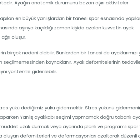
tadır. Ayağın anatomik durumunu bozan aşırı aktiviteler
yapılan en büyük yanlışlardan bir tanesi spor esnasında yapılan 
snasında aşırıya kaçıldığı zaman kişide azalan kuvvetin ayak
ağrı oluşur.
n birçok nedeni olabilir. Bunlardan bir tanesi de ayaklarımızı 
 seçilmemesinden kaynaklanır. Ayak defornitelerinin tedavile
ynı yöntemle giderilebilir.
res yükü dediğimiz yükü gidermektir. Stres yükünü gidermenin 
nu yaparken Yanlış ayakkabı seçimi yapmamak doğru tabanlı aya
ir müddet uzak durmak veya ayarında planlı ve programlı spo
ta oluşan deforniterleri ve deformasyonları azaltarak düzenli 