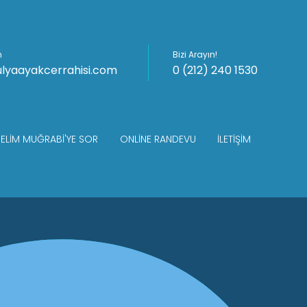
n
Bizi Arayın!
ulyaayakcerrahisi.com
0 (212) 240 1530
SELIM MUĞRABI'YE SOR
ONLINE RANDEVU
İLETIŞIM